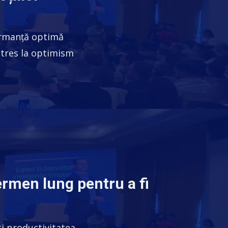
ormanță optimă
stres la optimism
termen lung pentru a fi
ști productivitatea