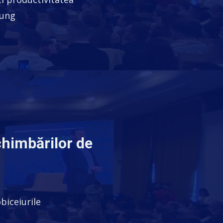
lung
chimbărilor de
biceiurile