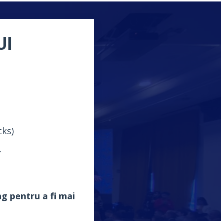
UI
cks)
r
ng pentru a fi mai