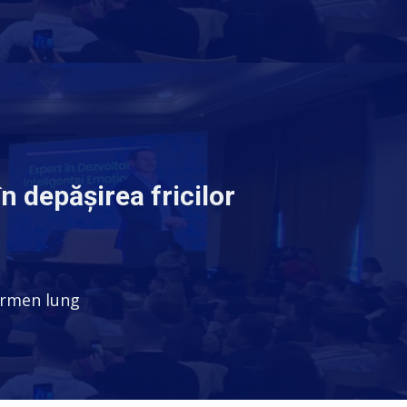
în depășirea fricilor
ermen lung