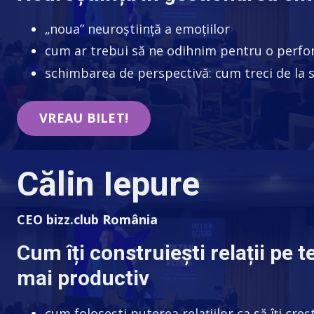
„noua” neuroștiință a emoțiilor
cum ar trebui să ne odihnim pentru o perf
schimbarea de perspectivă: cum treci de la 
VREAU BILET!
Călin Iepure
CEO bizz.club România
Cum îți construiești relații pe 
mai productiv
cum folosești puterea relațiilor ca să îți cre