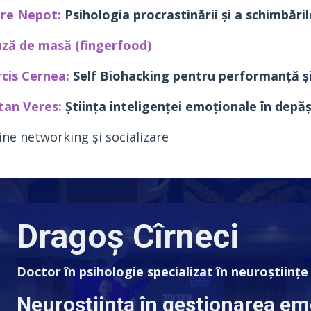
re Nepot:
Psihologia procrastinării
și a schimbăril
ză de masă (fingerfood)
cis Cernea:
Self Biohacking pentru performanță și
tan Veres:
Știința inteligenței emoționale în depăși
ne networking și socializare
Dragoș Cîrneci
Doctor în psihologie specializat în neuroștiințe
Neuroștiința în gestionarea emo