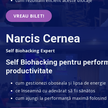
cum rezolvăm eficient aceste blocaje
VREAU BILET!
Narcis Cernea
Self Biohacking Expert
Self Biohacking pentru perfor
productivitate
cum gestionezi oboseala și lipsa de energie
ce înseamnă cu adevărat să fii sănătos
cum ajungi la performanță maximă folosind t