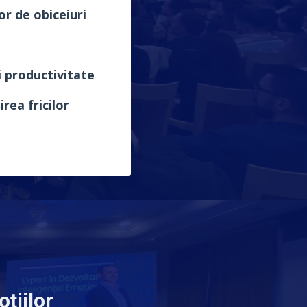
or de obiceiuri
 productivitate
rea fricilor
țiilor