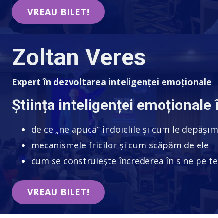
VREAU BILET!
Zoltan Veres
Expert în dezvoltarea inteligenței emoționale
Știința inteligenței emoționale 
de ce „ne apucă” îndoielile și cum le depășim
mecanismele fricilor și cum scăpăm de ele
cum se construiește încrederea în sine pe t
VREAU BILET!