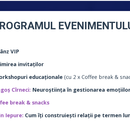
ROGRAMUL EVENIMENTUL
ânz VIP
imirea invitaților
rkshopuri educaționale
(cu 2 x Coffee break & sna
goș Cîrneci:
Neuroștiința în gestionarea emoțiilo
fee break & snacks
in Iepure:
Cum îți construiești relații pe termen lu